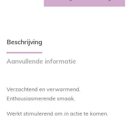
Zuci
Infusions
kruidenthee
chakra
GEEL
aantal
Beschrijving
Aanvullende informatie
Verzachtend en verwarmend.
Enthousiasmerende smaak.
Werkt stimulerend om in actie te komen.