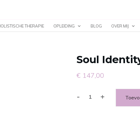
OLISTISCHE THERAPIE
OPLEIDING
BLOG
OVER MIJ
Soul Identi
€
147,00
-
+
Toevo
Soul
Identity
Dag
aantal