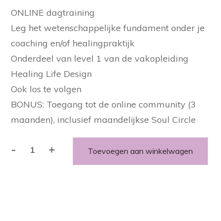
ONLINE dagtraining
Leg het wetenschappelijke fundament onder je
coaching en/of healingpraktijk
Onderdeel van level 1 van de vakopleiding
Healing Life Design
Ook los te volgen
BONUS: Toegang tot de online community (3
maanden), inclusief maandelijkse Soul Circle
-
+
Toevoegen aan winkelwagen
Kleurenlicht
de
theorie
aantal