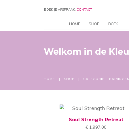
BOEK JE AFSPRAAK:
CONTACT
HOME
SHOP
BOEK
H
Welkom in de
Kleu
HOME
|
SHOP
|
CATEGORIE: TRAININGEN
Soul Strength Retreat
€
1.997,00